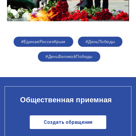
#ЕдинаяРоссияКрым
#ДеньПобеды
#ДеньВеликойПобеды
Общественная приемная
Создать обращение