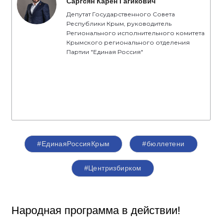
Саргсян Карен Гагикович
Депутат Государственного Совета
Республики Крым, руководитель
Регионального исполнительного комитета
Крымского регионального отделения
Партии "Единая Россия"
#ЕдинаяРоссияКрым
#бюллетени
#Центризбирком
Народная программа в действии!