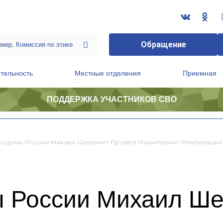
Обращение
тельность
Местные отделения
Приемная
ПОДДЕРЖКА УЧАСТНИКОВ СВО
ственной приемной Председателя Партии
Президиум регионального политического совета
Госдумы России Михаил Шеремет Провел Мониторинг Реализации
ы России Михаил Ше