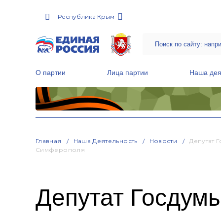
Республика Крым
О партии
Лица партии
Наша дея
Местные общественные приемные Партии
Руководитель Региональной обще
Народная программа «Единой России»
Главная
Наша Деятельность
Новости
Депутат 
Симферополя
Депутат Госдум