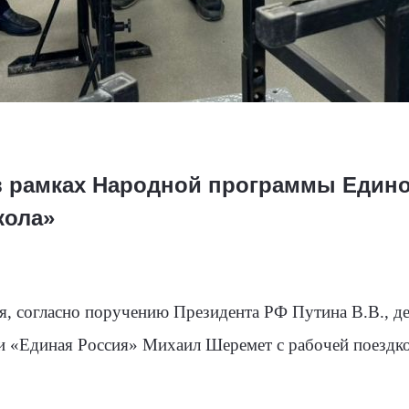
 рамках Народной программы Едино
кола»
я, согласно поручению Президента РФ Путина В.В., д
и «Единая Россия» Михаил Шеремет с рабочей поездко