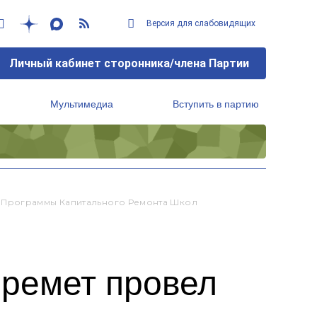
Версия для слабовидящих
Личный кабинет сторонника/члена Партии
Мультимедиа
Вступить в партию
Региональный исполнительный комитет
 Программы Капитального Ремонта Школ
ремет провел