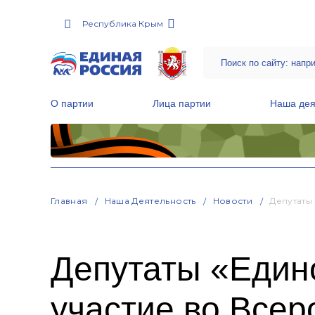
Республика Крым
О партии
Лица партии
Наша дея
Местные общественные приемные Партии
Руководитель Региональной обще
Народная программа «Единой России»
Главная
Наша Деятельность
Новости
Депутаты
Депутаты «Един
участие во Всер