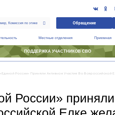
Обращение
тельность
Местные отделения
Приемная
ПОДДЕРЖКА УЧАСТНИКОВ СВО
ственной приемной Председателя Партии
Президиум регионального политического совета
 «Единой России» Приняли Активное Участие Во Всероссийской 
ой России» приняли
оссийской Елке жел