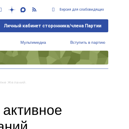
Версия для слабовидящих
Личный кабинет сторонника/члена Партии
Мультимедиа
Вступить в партию
Региональный исполнительный комитет
Елке Желаний.
 активное
аний.