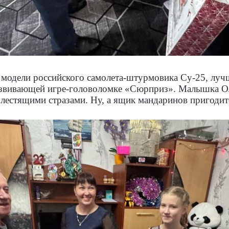
 модели российского самолета-штурмовика Су-25, луч
азвивающей игре-головоломке «Сюрприз». Малышка Ол
лестящими стразами. Ну, а ящик мандаринов пригодитс