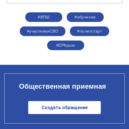
#ВПШ
#обучение
#участникиСВО
#политстарт
#ЕРКрым
Общественная приемная
Создать обращение