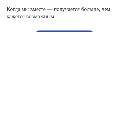
Когда мы вместе — получается больше, чем
кажется возможным!
#НароднаяПрограмма
#ЕдинаяРоссияКрым
О партии
Лица партии
Региональные отделения
Контакты РИК
Контакты пресс-службы
Общественная приемная