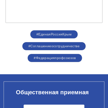
#ЕдинаяРоссияКрым
#Соглашениеосотрудничестве
#Федерацияпрофсоюзов
Общественная приемная