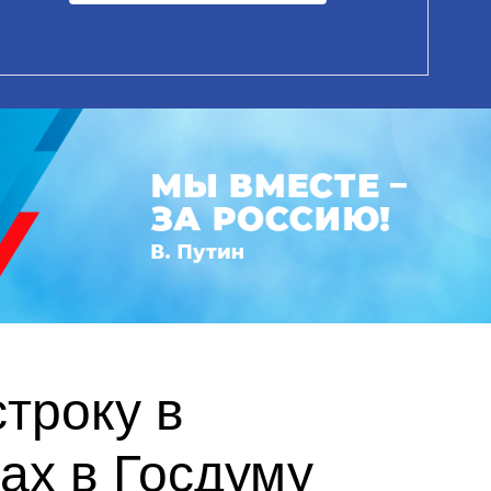
троку в
ах в Госдуму