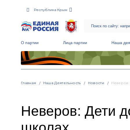
Республика Крым
О партии
Лица партии
Наша дея
Местные общественные приемные Партии
Руководитель Региональной обще
Народная программа «Единой России»
Главная
Наша Деятельность
Новости
Неверов:
Неверов: Дети 
школах