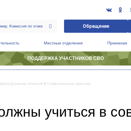
Обращение
тельность
Местные отделения
Приемная
ПОДДЕРЖКА УЧАСТНИКОВ СВО
ственной приемной Председателя Партии
Президиум регионального политического совета
 Дети Должны Учиться В Современных Школах
должны учиться в с