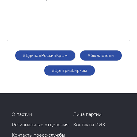
#ЕдинаяРоссияКрым
#бюллетени
#Центризбирком
О партии
Лица партии
Региональные отделения
Контакты РИК
Контакты пресс-службы