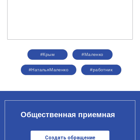
#Крым
#Маленко
#НатальяМаленко
#работник
Общественная приемная
Создать обращение