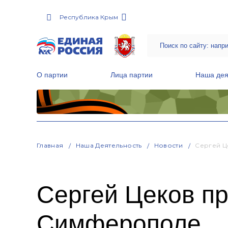
Республика Крым
О партии
Лица партии
Наша дея
Местные общественные приемные Партии
Руководитель Региональной обще
Народная программа «Единой России»
Главная
Наша Деятельность
Новости
Сергей Ц
Сергей Цеков пр
Симферополе