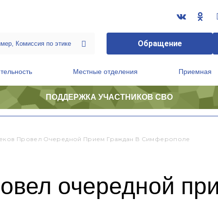
Обращение
тельность
Местные отделения
Приемная
ПОДДЕРЖКА УЧАСТНИКОВ СВО
ственной приемной Председателя Партии
Президиум регионального политического совета
еков Провел Очередной Прием Граждан В Симферополе
овел очередной пр