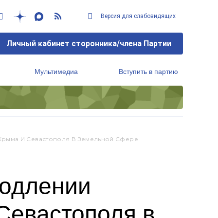
Версия для слабовидящих
Личный кабинет сторонника/члена Партии
Мультимедиа
Вступить в партию
Региональный исполнительный комитет
Крыма И Севастополя В Земельной Сфере
родлении
Севастополя в