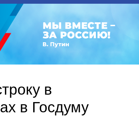
троку в
ах в Госдуму