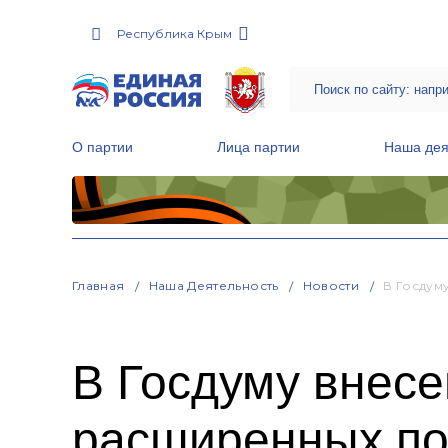
Республика Крым
О партии
Лица партии
Наша дея
Местные общественные приемные Партии
Руководитель Региональной обще
Народная программа «Единой России»
Главная
Наша Деятельность
Новости
В Госдум
В Госдуму внесе
расширенных по