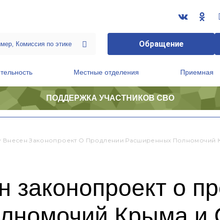
Обращение
тельность
Местные отделения
Приемная
ПОДДЕРЖКА УЧАСТНИКОВ СВО
ственной приемной Председателя Партии
Президиум регионального политического совета
у Внесен Законопроект О Продлении Расширенных Полномочий 
н законопроект о п
лномочий Крыма и 