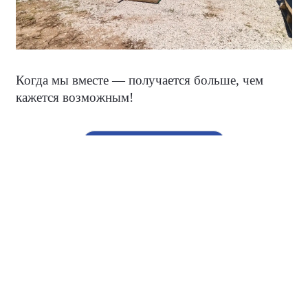
Когда мы вместе — получается больше, чем
кажется возможным!
#НароднаяПрограмма
#ЕдинаяРоссияКрым
О партии
Лица партии
Региональные отделения
Контакты РИК