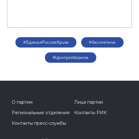
#ЕдинаяРоссияКрым
#бюллетени
#Центризбирком
О партии
Лица партии
Региональные отделения
Контакты РИК
Контакты пресс-службы