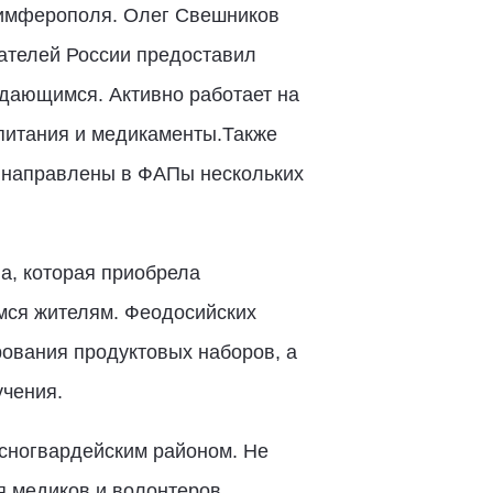
Симферополя. Олег Свешников
ателей России предоставил
ждающимся. Активно работает на
 питания и медикаменты.Также
и направлены в ФАПы нескольких
а, которая приобрела
мся жителям. Феодосийских
ования продуктовых наборов, а
чения.
асногвардейским районом. Не
я медиков и волонтеров,