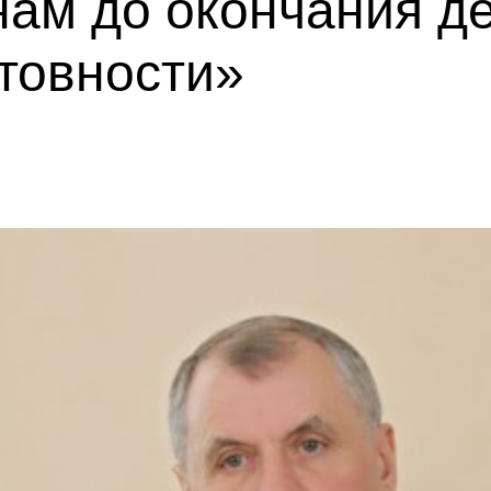
ам до окончания д
товности»