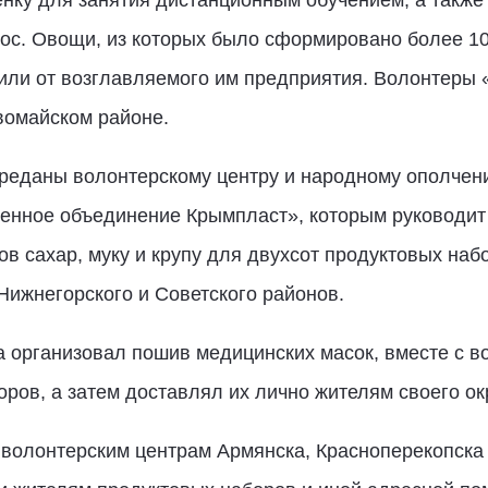
нку для занятия дистанционным обучением, а также
ос. Овощи, из которых было сформировано более 10
ли от возглавляемого им предприятия. Волонтеры 
омайском районе.
переданы волонтерскому центру и народному ополч
нное объединение Крымпласт», которым руководит
ов сахар, муку и крупу для двухсот продуктовых наб
ижнегорского и Советского районов.
 организовал пошив медицинских масок, вместе с в
ов, а затем доставлял их лично жителям своего ок
волонтерским центрам Армянска, Красноперекопска 