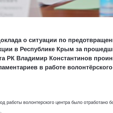
доклада о ситуации по предотвраще
ции в Республике Крым за прошедши
та РК Владимир Константинов прои
ламентариев в работе волонтёрского
иод работы волонтерского центра было отработано б
.