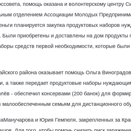
оссовета, помощь оказана и волонтерскому центру 
льным отделением Ассоциации Молодых Предприним
еньги планируется закупка продуктовых наборов ну
з. Были приобретены и доставлены на дом продукты
аборы средств первой необходимости, которые был
айского района оказывает помощь Ольга Виноградов
ки, а также передает продуктовые наборы нуждающи
лёв - обеспечил консервами (200 банок) для формир
в малообеспеченным семьям для дистанционного обу
анаМанучарова и Юрия Гемпеля, закрепленных за Кр
ашов. Для того, чтобы помочь снизить риск заражени