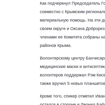
Как подчеркнул Председатель Г
совместно с Крымским региона
материальную помощь. На эти д
своем округе и Оксана Доброре
членами ее Комитета собраны н
районов Крыма.
Волонтерскому центру Бахчисар
медицинские маски и антисепти
волонтеров поддержал Рэм Кисе
также вручил 5 новых планшето
Кроме того, спикер отметил Ив
остался в стороне и Леонид Баб