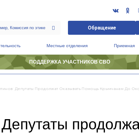
Обращение
тельность
Местные отделения
Приемная
ПОДДЕРЖКА УЧАСТНИКОВ СВО
ственной приемной Председателя Партии
Президиум регионального политического совета
нтинов: Депутаты Продолжат Оказывать Помощь Крымчанам До О
 Депутаты продолжа