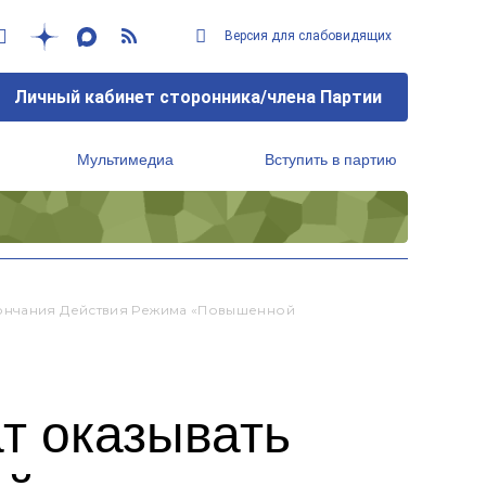
Версия для слабовидящих
Личный кабинет сторонника/члена Партии
Мультимедиа
Вступить в партию
Региональный исполнительный комитет
кончания Действия Режима «повышенной
т оказывать