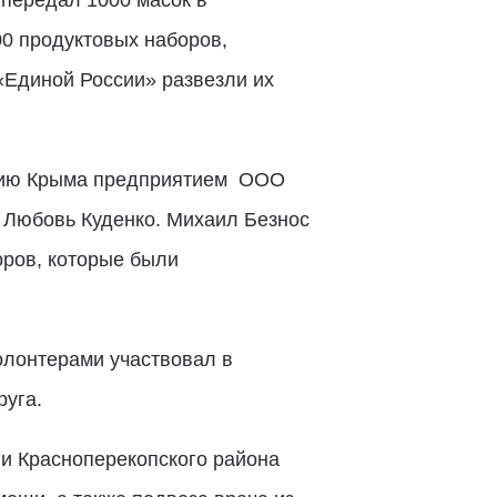
 передал 1000 масок в
0 продуктовых наборов,
«Единой России» развезли их
ению Крыма предприятием ООО
 Любовь Куденко. Михаил Безнос
оров, которые были
олонтерами участвовал в
руга.
и Красноперекопского района