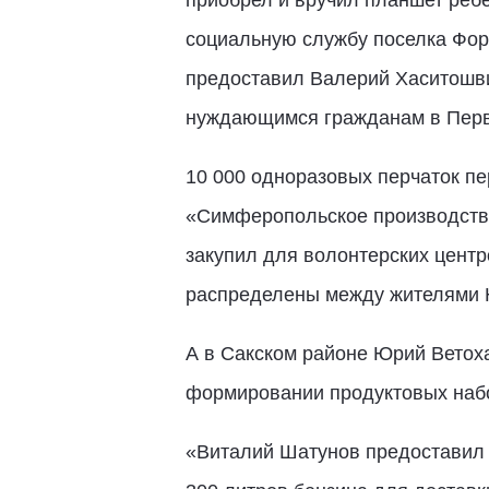
приобрел и вручил планшет ребе
социальную службу поселка Фор
предоставил Валерий Хаситошви
нуждающимся гражданам в Перв
10 000 одноразовых перчаток 
«Симферопольское производстве
закупил для волонтерских центр
распределены между жителями Н
А в Сакском районе Юрий Ветоха
формировании продуктовых набор
«Виталий Шатунов предоставил 