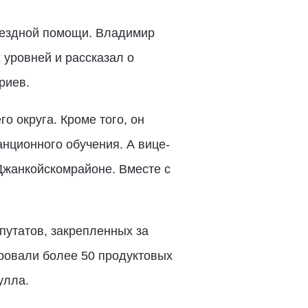
змездной помощи. Владимир
 уровней и рассказал о
риев.
 округа. Кроме того, он
нционного обучения. А вице-
Джанкойскомрайоне. Вместе с
путатов, закрепленных за
ровали более 50 продуктовых
улла.