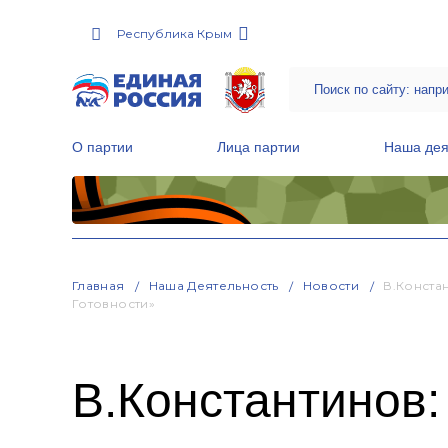
Республика Крым
О партии
Лица партии
Наша дея
Местные общественные приемные Партии
Руководитель Региональной обще
Народная программа «Единой России»
Главная
Наша Деятельность
Новости
В.Конста
Готовности»
В.Константинов: