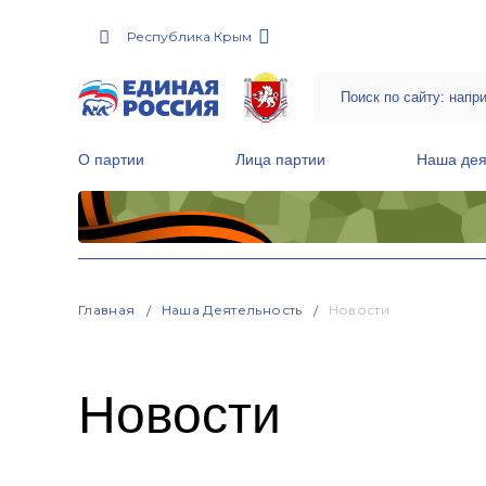
Республика Крым
О партии
Лица партии
Наша дея
Местные общественные приемные Партии
Руководитель Региональной обще
Народная программа «Единой России»
Главная
Наша Деятельность
Новости
Новости