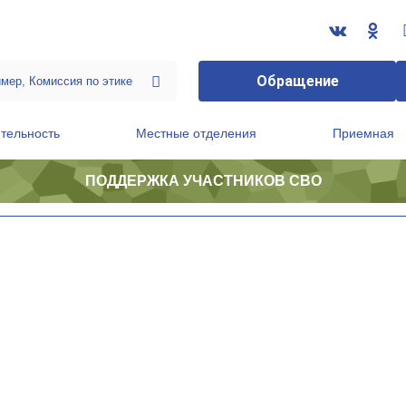
Обращение
тельность
Местные отделения
Приемная
ПОДДЕРЖКА УЧАСТНИКОВ СВО
ственной приемной Председателя Партии
Президиум регионального политического совета