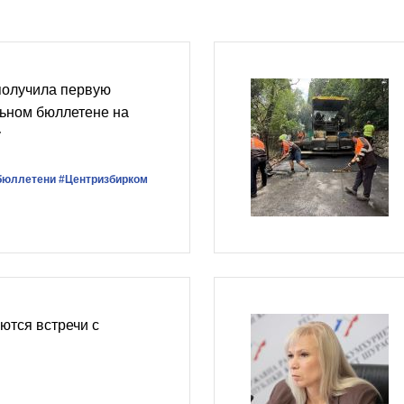
получила первую
льном бюллетене на
у
бюллетени
#Центризбирком
ются встречи с