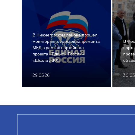
В Нижнегорском районе прошел
мониторинг объектов капремонта
В Фео
МКД в рамках партийного
парт
проекта «Единой России»
прове
«Школа ЖКХ»
объек
29.05.26
30.03