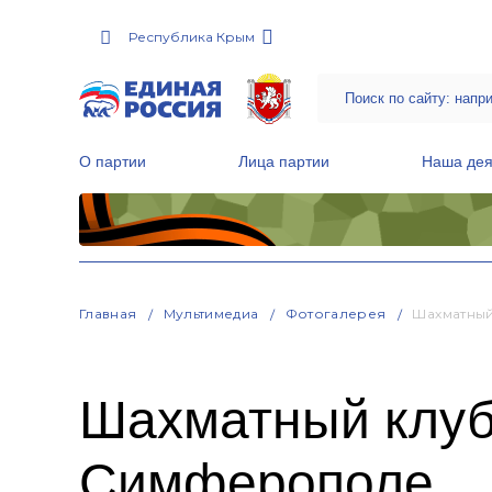
Республика Крым
О партии
Лица партии
Наша дея
Местные общественные приемные Партии
Руководитель Региональной обще
Народная программа «Единой России»
Главная
Мультимедиа
Фотогалерея
Шахматный
Шахматный клуб
Симферополе