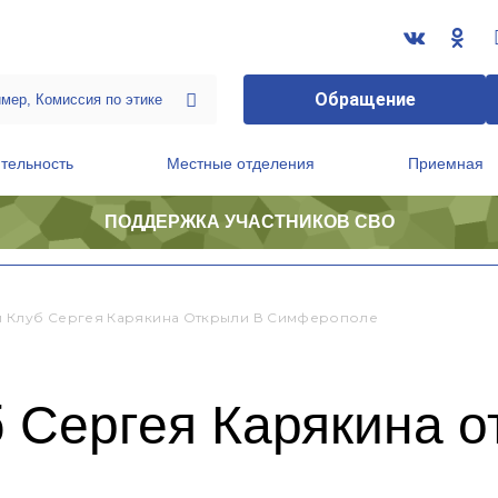
Обращение
тельность
Местные отделения
Приемная
ПОДДЕРЖКА УЧАСТНИКОВ СВО
ственной приемной Председателя Партии
Президиум регионального политического совета
 Клуб Сергея Карякина Открыли В Симферополе
 Сергея Карякина о