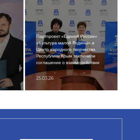
Партпроект «Единой России»
«Культура малой Родины» и
«Еди
Центр народного творчества
Крым
Республики Крым заключили
пода
соглашение о взаимодействии
учас
25.03.26
22.1