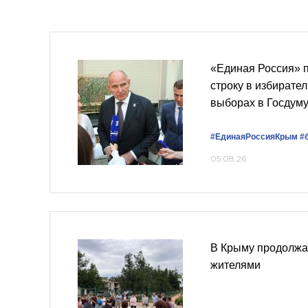
«Единая Россия» 
строку в избирате
выборах в Госдум
#ЕдинаяРоссияКрым
#
05.08.26
В Крыму продолжа
жителями