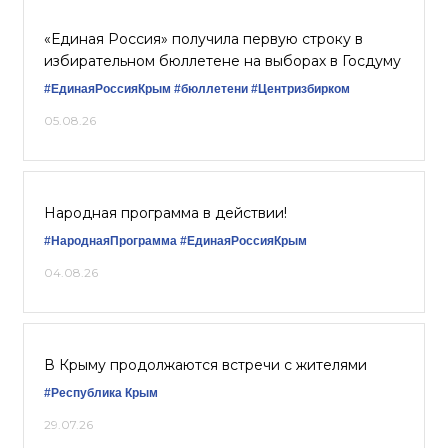
«Единая Россия» получила первую строку в
избирательном бюллетене на выборах в Госдуму
#ЕдинаяРоссияКрым
#бюллетени
#Центризбирком
05.08.26
Народная программа в действии!
#НароднаяПрограмма
#ЕдинаяРоссияКрым
04.08.26
В Крыму продолжаются встречи с жителями
#Республика Крым
29.07.26