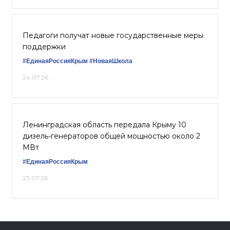
Педагоги получат новые государственные меры
поддержки
#ЕдинаяРоссияКрым
#НоваяШкола
24.07.26
Ленинградская область передала Крыму 10
дизель-генераторов общей мощностью около 2
МВт
#ЕдинаяРоссияКрым
23.07.26