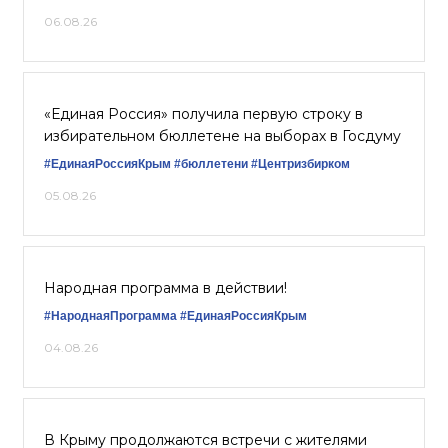
06.08.26
«Единая Россия» получила первую строку в
избирательном бюллетене на выборах в Госдуму
#ЕдинаяРоссияКрым
#бюллетени
#Центризбирком
05.08.26
Народная программа в действии!
#НароднаяПрограмма
#ЕдинаяРоссияКрым
04.08.26
В Крыму продолжаются встречи с жителями