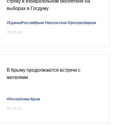
строку в избирательном бюллетене на
выборах в Госдуму
#ЕдинаяРоссияКрым
#бюллетени
#Центризбирком
05.08.26
В Крыму продолжаются встречи с
жителями
#Республика Крым
29.07.26