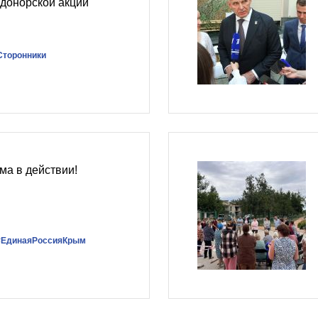
 донорской акции
Сторонники
ма в действии!
#ЕдинаяРоссияКрым