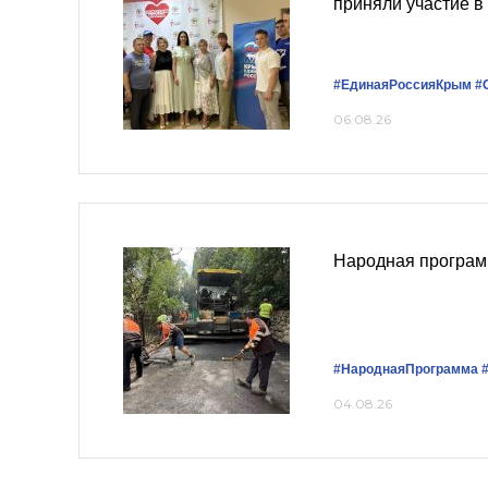
приняли участие в
#ЕдинаяРоссияКрым
#
06.08.26
Народная програм
#НароднаяПрограмма
04.08.26