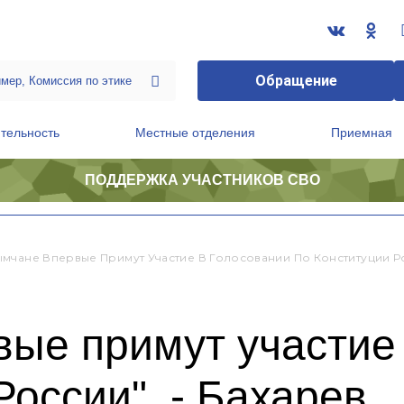
Обращение
тельность
Местные отделения
Приемная
ПОДДЕРЖКА УЧАСТНИКОВ СВО
ственной приемной Председателя Партии
Президиум регионального политического совета
ымчане Впервые Примут Участие В Голосовании По Конституции Ро
ые примут участие
России", - Бахарев